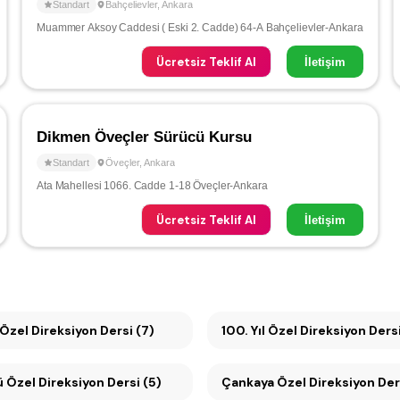
Standart
Bahçelievler
,
Ankara
Muammer Aksoy Caddesi ( Eski 2. Cadde) 64-A Bahçelievler-Ankara
Ücretsiz Teklif Al
İletişim
Dikmen Öveçler Sürücü Kursu
Standart
Öveçler
,
Ankara
Ata Mahellesi 1066. Cadde 1-18 Öveçler-Ankara
Ücretsiz Teklif Al
İletişim
Özel Direksiyon Dersi (7)
100. Yıl Özel Direksiyon Der
Söğütözü Özel Direksiyon Dersi (5)
Çankaya Özel Direksiyon De