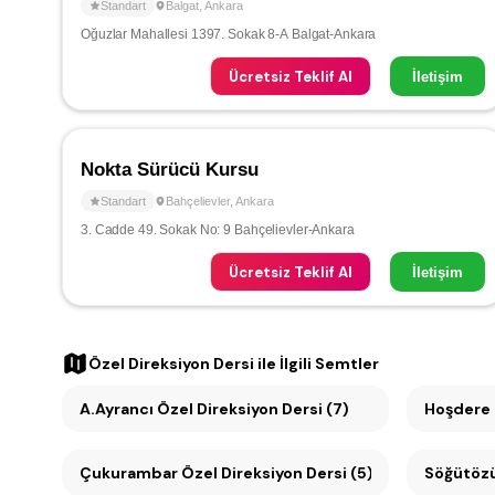
Standart
Balgat
,
Ankara
Oğuzlar Mahallesi 1397. Sokak 8-A Balgat-Ankara
Ücretsiz Teklif Al
İletişim
Nokta Sürücü Kursu
Standart
Bahçelievler
,
Ankara
3. Cadde 49. Sokak No: 9 Bahçelievler-Ankara
Ücretsiz Teklif Al
İletişim
Özel Direksiyon Dersi
ile İlgili Semtler
A.Ayrancı Özel Direksiyon Dersi (7)
Hoşdere 
Çukurambar Özel Direksiyon Dersi (5)