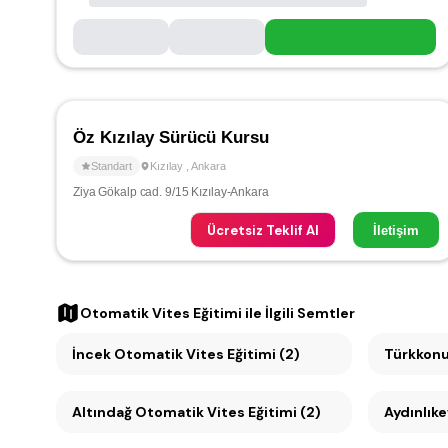
Öz Kızılay Sürücü Kursu
Standart
Kızılay
,
Ankara
Ziya Gökalp cad. 9/15 Kızılay-Ankara
Ücretsiz Teklif Al
İletişim
Otomatik Vites Eğitimi
ile İlgili Semtler
İncek Otomatik Vites Eğitimi (2)
Türkkonu
Altındağ Otomatik Vites Eğitimi (2)
Aydınlıke