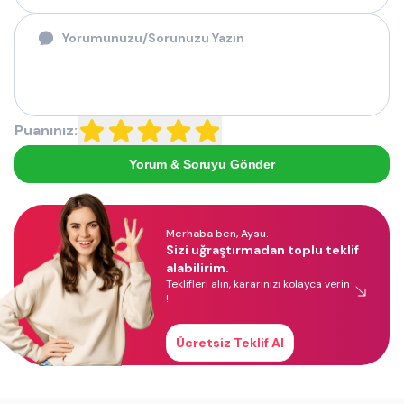
Puanınız:
Yorum & Soruyu Gönder
Merhaba ben, Aysu.
Sizi uğraştırmadan toplu teklif
alabilirim.
Teklifleri alın, kararınızı kolayca verin
!
Ücretsiz Teklif Al