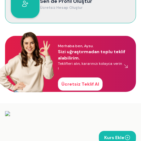
Sen de Profil Oluştur
Ücretsiz Hesap Oluştur
Merhaba ben, Aysu.
Sizi uğraştırmadan toplu teklif
alabilirim.
Teklifleri alın, kararınızı kolayca verin
!
Ücretsiz Teklif Al
Kurs Ekle