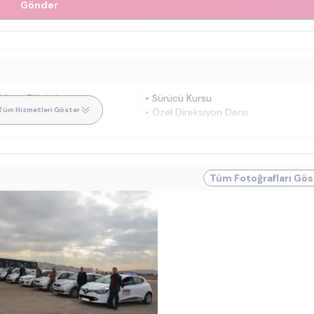
Gönder
ites Eğitimi
•
Sürücü Kursu
Tüm Hizmetleri Göster
sları
•
Özel Direksiyon Dersi
Tüm Fotoğrafları Gös