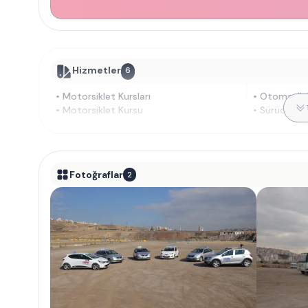
Hizmetler
6
•
Motorsiklet Kursları
•
Otomatik V
•
Motorsiklet Kursu
•
Sürücü Kur
Fotoğraflar
2