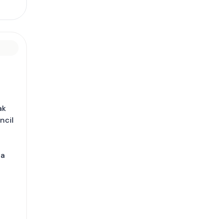
ak
ncil
na