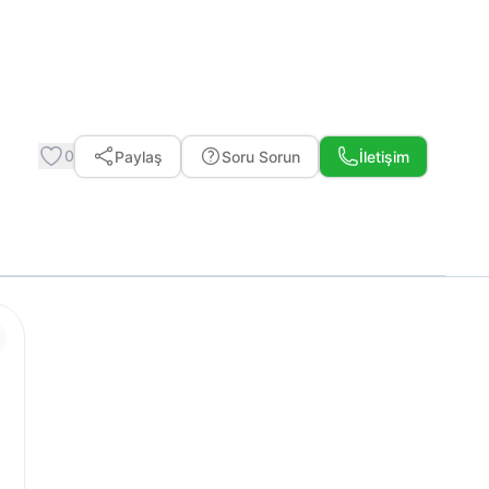
0
Paylaş
Soru Sorun
İletişim
Whatsapp ile Mesaj Gönder
Telefon Et
Ücretsiz Teklif Al
Arkadaşına Gönder