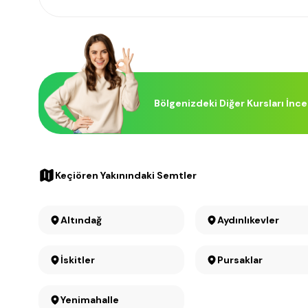
Bölgenizdeki Diğer Kursları İnce
Keçiören Yakınındaki Semtler
Altındağ
Aydınlıkevler
İskitler
Pursaklar
Yenimahalle