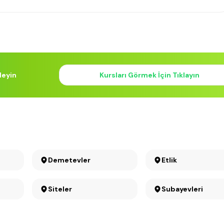
leyin
Kursları Görmek İçin Tıklayın
Demetevler
Etlik
Siteler
Subayevleri