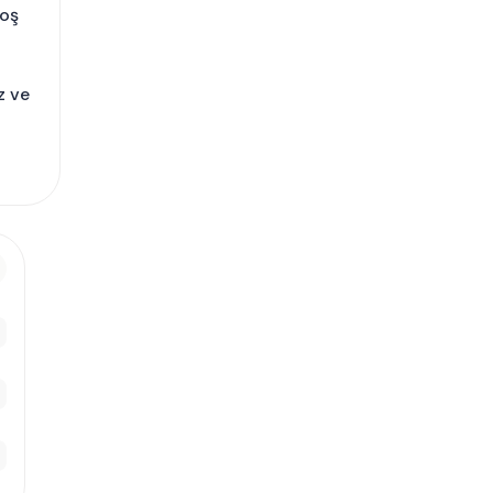
hoş
z ve