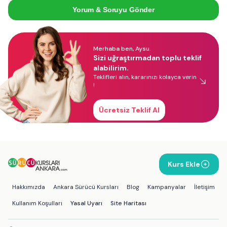
Yorum & Soruyu Gönder
Merhaba ben, Aysu.
Sizi uğraştırmadan toplu teklif
alabilirim.
Teklifleri alın, kararınızı kolayca verin
!
Ücretsiz Teklif Al
Kurs Ekle
Hakkımızda
Ankara Sürücü Kursları
Blog
Kampanyalar
İletişim
Kullanım Koşulları
Yasal Uyarı
Site Haritası