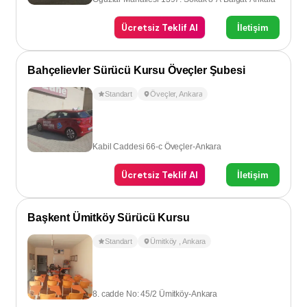
Ücretsiz Teklif Al
İletişim
Bahçelievler Sürücü Kursu Öveçler Şubesi
Standart
Öveçler
,
Ankara
Kabil Caddesi 66-c Öveçler-Ankara
Ücretsiz Teklif Al
İletişim
Başkent Ümitköy Sürücü Kursu
Standart
Ümitköy
,
Ankara
8. cadde No: 45/2 Ümitköy-Ankara