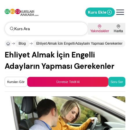
Kurs Ekle
Kurs Ara
Yakındakiler
Harita
Blog
Ehliyet Almak İcin Engelli Adaylarin Yapmasi Gerekenler
Ehliyet Almak İçin Engelli
Adayların Yapması Gerekenler
Kursları Gör
Ücretsiz Teklif Al
Soru Sor