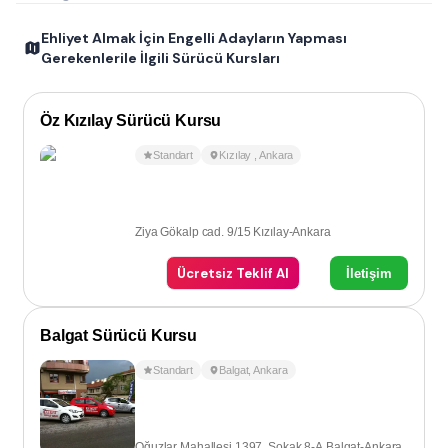
Ehliyet Almak İçin Engelli Adayların Yapması
Gerekenlerile İlgili Sürücü Kursları
Öz Kızılay Sürücü Kursu
Standart
Kızılay
,
Ankara
Ziya Gökalp cad. 9/15 Kızılay-Ankara
Ücretsiz Teklif Al
İletişim
Balgat Sürücü Kursu
Standart
Balgat
,
Ankara
Oğuzlar Mahallesi 1397. Sokak 8-A Balgat-Ankara