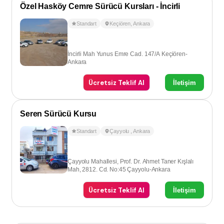
Özel Hasköy Cemre Sürücü Kursları - İncirli
Standart
Keçiören
,
Ankara
İncirli Mah Yunus Emre Cad. 147/A Keçiören-
Ankara
Ücretsiz Teklif Al
İletişim
Seren Sürücü Kursu
Standart
Çayyolu
,
Ankara
Çayyolu Mahallesi, Prof. Dr. Ahmet Taner Kışlalı
Mah, 2812. Cd. No:45 Çayyolu-Ankara
Ücretsiz Teklif Al
İletişim