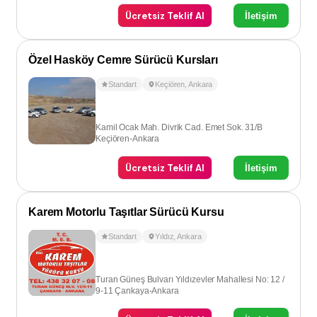
Ücretsiz Teklif Al
İletişim
Özel Hasköy Cemre Sürücü Kursları
Standart
Keçiören
,
Ankara
Kamil Ocak Mah. Divrik Cad. Emet Sok. 31/B
Keçiören-Ankara
Ücretsiz Teklif Al
İletişim
Karem Motorlu Taşıtlar Sürücü Kursu
Standart
Yıldız
,
Ankara
Turan Güneş Bulvarı Yıldızevler Mahallesi No: 12 /
9-11 Çankaya-Ankara