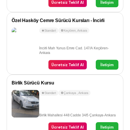
Ücretsiz Teklif Al
İletişim
Özel Hasköy Cemre Sürücü Kursları - İncirli
Standart
Keçiören
,
Ankara
İncirli Mah Yunus Emre Cad. 147/A Keçiören-
Ankara
Ücretsiz Teklif Al
İletişim
Birlik Sürücü Kursu
Standart
Çankaya
,
Ankara
Birlik Mahallesi 448 Cadde 34/5 Çankaya-Ankara
Ücretsiz Teklif Al
İletişim