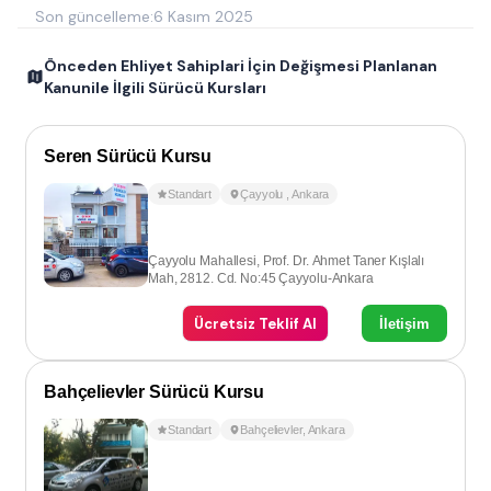
Son güncelleme:
6 Kasım 2025
Önceden Ehliyet Sahiplari İçin Değişmesi Planlanan
Kanunile İlgili Sürücü Kursları
Seren Sürücü Kursu
Standart
Çayyolu
,
Ankara
Çayyolu Mahallesi, Prof. Dr. Ahmet Taner Kışlalı
Mah, 2812. Cd. No:45 Çayyolu-Ankara
Ücretsiz Teklif Al
İletişim
Bahçelievler Sürücü Kursu
Standart
Bahçelievler
,
Ankara