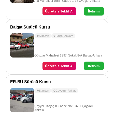
Ata Mahellesi 1066. Cadde 1-18 Öveçler-Ankara
Ücretsiz Teklif Al
İletişim
Balgat Sürücü Kursu
Standart
Balgat
,
Ankara
Oğuzlar Mahallesi 1397. Sokak 8-A Balgat-Ankara
Ücretsiz Teklif Al
İletişim
ER-BÜ Sürücü Kursu
Standart
Çayyolu
,
Ankara
Çayyolu Köyiçi 8.Cadde No: 132-1 Çayyolu-
Ankara