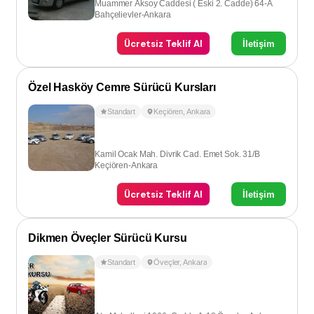
Muammer Aksoy Caddesi ( Eski 2. Cadde) 64-A
Bahçelievler-Ankara
Ücretsiz Teklif Al
İletişim
Özel Hasköy Cemre Sürücü Kursları
Standart
Keçiören
,
Ankara
Kamil Ocak Mah. Divrik Cad. Emet Sok. 31/B
Keçiören-Ankara
Ücretsiz Teklif Al
İletişim
Dikmen Öveçler Sürücü Kursu
Standart
Öveçler
,
Ankara