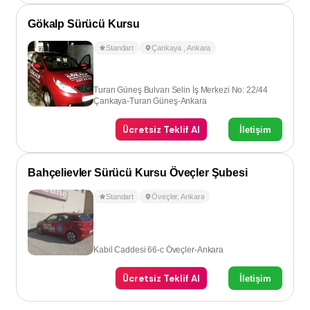
Gökalp Sürücü Kursu
Standart
Çankaya
,
Ankara
Turan Güneş Bulvarı Selin İş Merkezi No: 22/44
Çankaya-Turan Güneş-Ankara
Ücretsiz Teklif Al
İletişim
Bahçelievler Sürücü Kursu Öveçler Şubesi
Standart
Öveçler
,
Ankara
Kabil Caddesi 66-c Öveçler-Ankara
Ücretsiz Teklif Al
İletişim