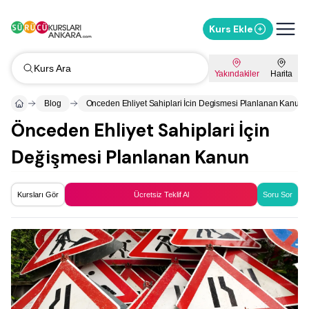
Kurs Ekle
Kurs Ara
Yakındakiler
Harita
Blog
Onceden Ehliyet Sahiplari İcin Degismesi Planlanan Kanun
Önceden Ehliyet Sahiplari İçin
Değişmesi Planlanan Kanun
Kursları Gör
Ücretsiz Teklif Al
Soru Sor