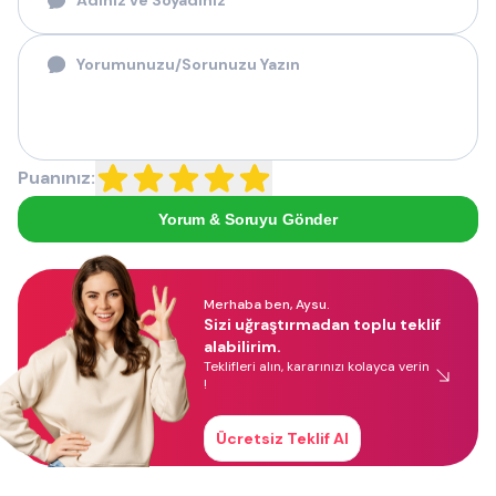
Puanınız:
Yorum & Soruyu Gönder
Merhaba ben, Aysu.
Sizi uğraştırmadan toplu teklif
alabilirim.
Teklifleri alın, kararınızı kolayca verin
!
Ücretsiz Teklif Al