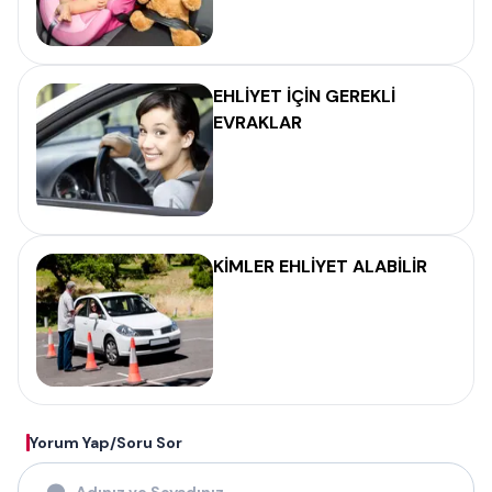
EHLİYET İÇİN GEREKLİ
EVRAKLAR
KİMLER EHLİYET ALABİLİR
Yorum Yap/Soru Sor