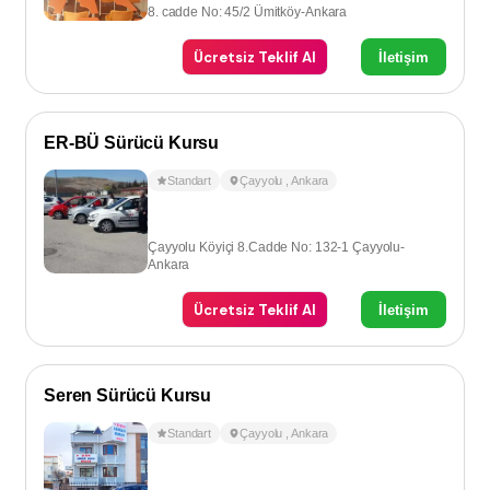
8. cadde No: 45/2 Ümitköy-Ankara
Ücretsiz Teklif Al
İletişim
ER-BÜ Sürücü Kursu
Standart
Çayyolu
,
Ankara
Çayyolu Köyiçi 8.Cadde No: 132-1 Çayyolu-
Ankara
Ücretsiz Teklif Al
İletişim
Seren Sürücü Kursu
Standart
Çayyolu
,
Ankara