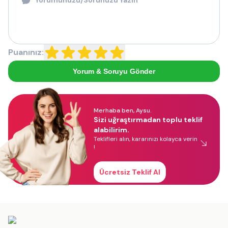
Puanınız:
Yorum & Soruyu Gönder
Merhaba ben, Aysu.
Sizi uğraştırmadan toplu teklif
alabilirim.
Teklifleri alın, kararınızı kolayca verin
!
Ücretsiz Teklif Al