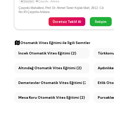
Standart
Çayyolu
,
Ankara
Çayyolu Mahallesi, Prof. Dr. Ahmet Taner Kışlalı Mah, 2812. Cd.
No:45 Çayyolu-Ankara
Ücretsiz Teklif Al
İletişim
Otomatik Vites Eğitimi
ile İlgili Semtler
İncek Otomatik Vites Eğitimi (2)
Türkkonu
Altındağ Otomatik Vites Eğitimi (2)
Aydınlıke
Demetevler Otomatik Vites Eğitimi (2)
Etlik Oto
Mesa Koru Otomatik Vites Eğitimi (2)
Pursaklar