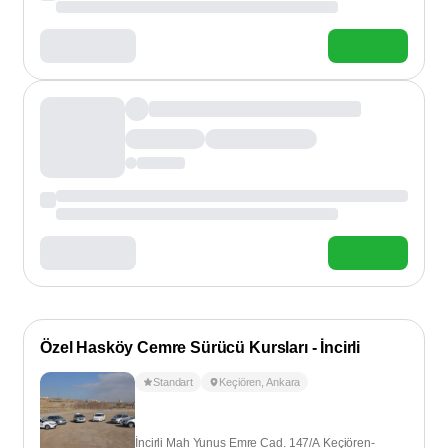
Özel Hasköy Cemre Sürücü Kursları - İncirli
Standart
Keçiören
,
Ankara
İncirli Mah Yunus Emre Cad. 147/A Keçiören-