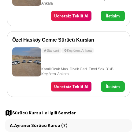
Ankara
Ücretsiz Teklif Al
İletişim
Özel Hasköy Cemre Sürücü Kursları
Standart
Keçiören
,
Ankara
Kamil Ocak Mah. Divrik Cad. Emet Sok. 31/B
Keçiören-Ankara
Ücretsiz Teklif Al
İletişim
Sürücü Kursu
ile İlgili Semtler
A.Ayrancı Sürücü Kursu (7)