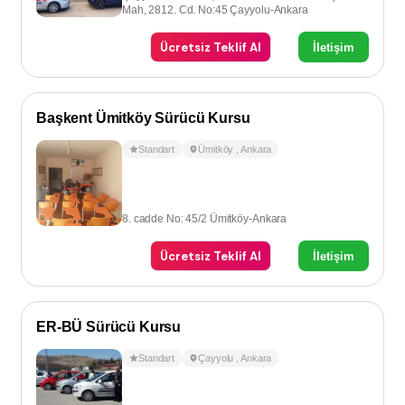
Mah, 2812. Cd. No:45 Çayyolu-Ankara
Ücretsiz Teklif Al
İletişim
Başkent Ümitköy Sürücü Kursu
Standart
Ümitköy
,
Ankara
8. cadde No: 45/2 Ümitköy-Ankara
Ücretsiz Teklif Al
İletişim
ER-BÜ Sürücü Kursu
Standart
Çayyolu
,
Ankara