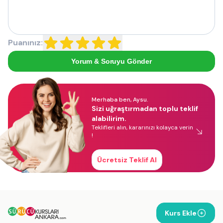
Puanınız:
Yorum & Soruyu Gönder
Merhaba ben, Aysu.
Sizi uğraştırmadan toplu teklif
alabilirim.
Teklifleri alın, kararınızı kolayca verin
!
Ücretsiz Teklif Al
Kurs Ekle